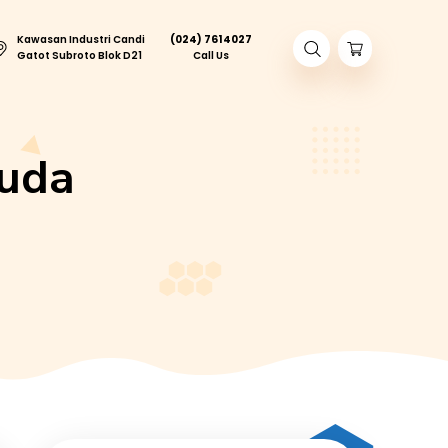
Kawasan Industri Candi
(024) 761402
ory Tour
Gatot Subroto Blok D21
Call Us
lapa Muda
 RASA KELAPA MUDA