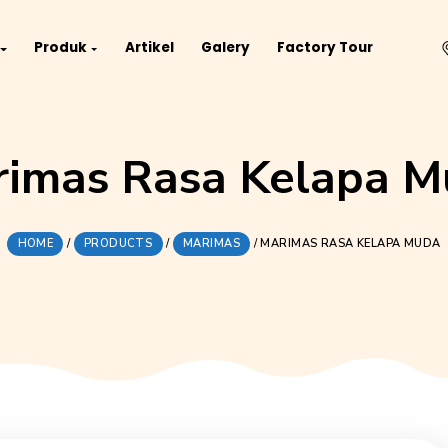
Project
Produk
Artikel
Galery
Fact
Marimas Rasa Ke
HOME
/
PRODUCTS
/
MARIMAS
/
MARIMAS