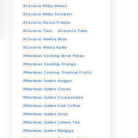
Cocorio Choco Avocado
Cocorio Coklat
Cocorio Dark Choco
Cocorio Es Kopi
Coco
Cocorio Malto
Cocorio Matcha Latte
Cocorio Milky Banana
Cocorio Milky Mango
Cocorio Milky Melon
Cocorio Milky Stroberi
a Black Currant
Cocorio Mocca Freeze
Cocorio Taro
Cocori
Cocorio Vanilla Blue
Cocorio White Kofie