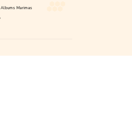
o Jl.
foto
foto
Ngaliyan,
Pages
Artikel Marimas