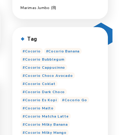
(18)
MariOppa Candy
(2)
Ginmil
(6)
Marimas Export
(5)
Pop Up
(8)
Marimas Jumbo
Tag
Cocorio
Cocorio Ban
Cocorio Bubblegum
Cocorio Cappucinno