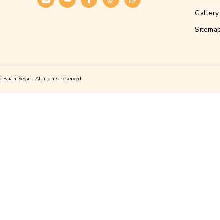
Alamat
Kawasan Industri Candi, Jl. Gatot Subrot
Candi I No.Blok D21, Purwoyoso, Kec. 
Kota Semarang, Jawa Tengah 50146
Telepon :
(024) 76140277
Sosial Media